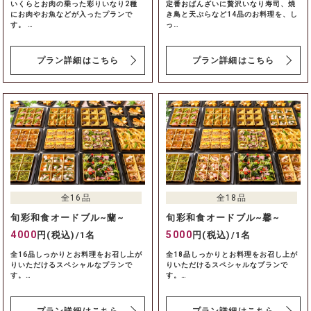
いくらとお肉の乗った彩りいなり2種
定番おばんざいに贅沢いなり寿司、焼
にお肉やお魚などが入ったプランで
き鳥と天ぷらなど14品のお料理を、し
す。 …
っ…
プラン詳細はこちら
プラン詳細はこちら
全16品
全18品
旬彩和食オードブル~蘭~
旬彩和食オードブル~馨~
4000
5000
円(税込)/1名
円(税込)/1名
全16品しっかりとお料理をお召し上が
全18品しっかりとお料理をお召し上が
りいただけるスペシャルなプランで
りいただけるスペシャルなプランで
す。…
す。…