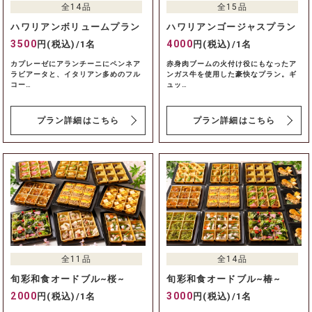
全14品
全15品
ハワリアンボリュームプラン
ハワリアンゴージャスプラン
3500
4000
円(税込)/1名
円(税込)/1名
カプレーゼにアランチーニにペンネア
赤身肉ブームの火付け役にもなったア
ラビアータと、イタリアン多めのフル
ンガス牛を使用した豪快なプラン。ギ
コー…
ュッ…
プラン詳細はこちら
プラン詳細はこちら
全11品
全14品
旬彩和食オードブル~桜~
旬彩和食オードブル~椿~
2000
3000
円(税込)/1名
円(税込)/1名