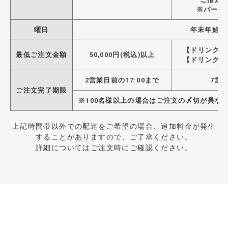
※パーテ
曜日
年末年始以
【ドリンクあり
最低ご注文金額
50,000円(税込)以上
【ドリンクなし
2営業日前の17:00まで
7営業
ご注文完了期限
※100名様以上の場合はご注文の〆切が異な
上記時間帯以外での配達をご希望の場合、追加料金が発生
することがありますので、ご了承ください。
詳細についてはご注文時にご確認ください。