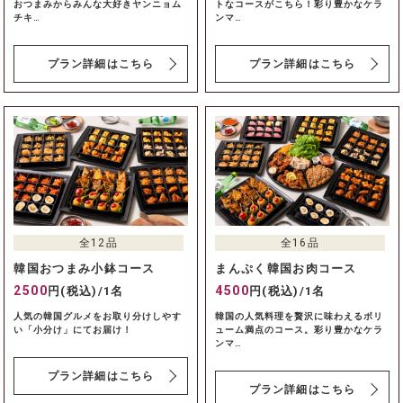
おつまみからみんな大好きヤンニョム
トなコースがこちら！彩り豊かなケラ
チキ…
ンマ…
プラン詳細はこちら
プラン詳細はこちら
全12品
全16品
韓国おつまみ小鉢コース
まんぷく韓国お肉コース
2500
4500
円(税込)/1名
円(税込)/1名
人気の韓国グルメをお取り分けしやす
韓国の人気料理を贅沢に味わえるボリ
い「小分け」にてお届け！
ューム満点のコース。彩り豊かなケラ
ンマ…
プラン詳細はこちら
プラン詳細はこちら