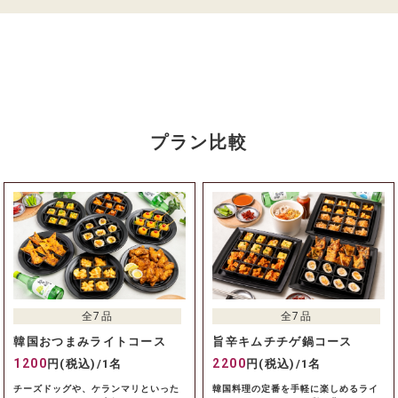
プラン比較
全7品
全7品
韓国おつまみライトコース
旨辛キムチチゲ鍋コース
1200
2200
円(税込)/1名
円(税込)/1名
チーズドッグや、ケランマリといった
韓国料理の定番を手軽に楽しめるライ