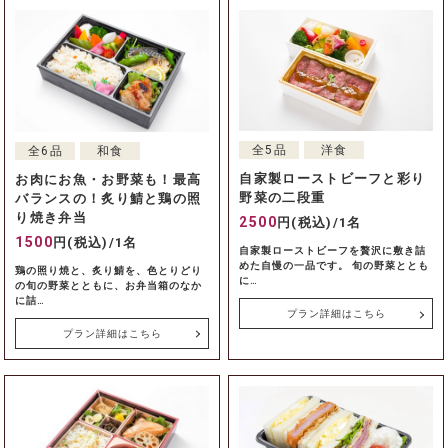
全5品
洋食
全6品
和食
自家製ローストビーフと彩り
お肉にお魚・お野菜も！最高
野菜の二段重
バランスの！炙り鯖と鶏の照
り焼き弁当
2500
円(税込)/1名
1500
円(税込)/1名
自家製ローストビーフを贅沢に敷き詰
めた自慢の一品です。 旬の野菜ととも
鶏の照り焼と、炙り鯖を、色とりどり
に…
の旬の野菜とともに、お弁当箱のなか
に詰…
プラン詳細はこちら
プラン詳細はこちら