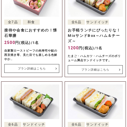
全7品
和食
全6品
サンドイッチ
接待や会食におすすめの！懐
お手軽ランチにぴったりな！
石華膳
MixサンドBox～ハム＆チー
ズ～
2500
円(税込)/1名
1200
円(税込)/1名
自家製ローストビーフの肉寿司や鮭の
西京焼き等、見た目でも楽しめる色鮮
たまご・ハムカツ・ハムチーズのボリ
やか…
ューム満点サンドイッチです。
プラン詳細はこちら
プラン詳細はこちら
全6品
サンドイッチ
全6品
サンドイッチ