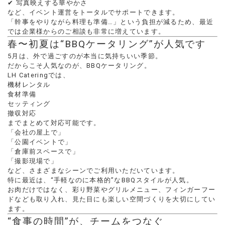
✔ 写真映えする華やかさ
など、イベント運営をトータルでサポートできます。
「幹事をやりながら料理も準備…」という負担が減るため、最近
では企業様からのご相談も非常に増えています。
春〜初夏は“BBQケータリング”が人気です
5月は、外で過ごすのが本当に気持ちいい季節。
だからこそ人気なのが、BBQケータリング。
LH Cateringでは、
機材レンタル
食材準備
セッティング
撤収対応
までまとめて対応可能です。
「会社の屋上で」
「公園イベントで」
「倉庫前スペースで」
「撮影現場で」
など、さまざまなシーンでご利用いただいています。
特に最近は、“手軽なのに本格的”なBBQスタイルが人気。
お肉だけではなく、彩り野菜やグリルメニュー、フィンガーフー
ドなども取り入れ、見た目にも楽しい空間づくりを大切にしてい
ます。
“食事の時間”が、チームをつなぐ